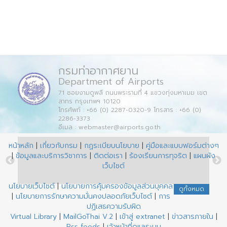
กรมท่าอากาศยาน
Department of Airports
71 ซอยงามดูพลี ถนนพระรามที่ 4 แขวงทุ่งมหาเมฆ เขต
สาทร กรุงเทพฯ 10120
โทรศัพท์ : +66 (0) 2287-0320-9 โทรสาร : +66 (0)
2286-3373
อีเมล : webmaster@airports.go.th
หน้าหลัก
|
เกี่ยวกับกรม
|
กฏระเบียบนโยบาย
|
คู่มือและแบบฟอร์มต่างๆ
|
ข้อมูลและบริการวิชาการ
|
ติดต่อเรา
|
ร้องเรียนการทุจริต
|
แผนผัง
เว็บไซต์
นโยบายเว็บไซต์
|
นโยบายการคุ้มครองข้อมูลส่วนบุคคล
ดูทั้งหมด
|
นโยบายการรักษาความมั่นคงปลอดภัยเว็บไซต์
|
การ
ปฏิเสธความรับผิด
Virtual Library
|
MailGoThai V.2
|
เข้าสู่ extranet
|
ข่าวสารภายใน
|
Rss feeds
|
เจ้าหน้าที่ดูแลระบบ