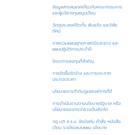
ข้อมูลสารสนเทศเกี่ยวกับคณะกรรมการ
และผู้บริหารทุนหมุนเวียน
วัตถุประสงค์จัดตั้ง พันธกิจ และวิสัย
ทัศน์
ภาพรวมแผนยุทธศาสตร์ระยะยาว และ
แผนปฏิบัติการประจำปี
โครงการลงทุนที่สำคัญ
การจัดซื้อจัดจ้าง และการประกาศ
ประกวดราคา
นโยบายการกำกับดูแลองค์การที่ดี
การดำเนินงานตามนโยบายรัฐบาล หรือ
นโยบายของกระทรวงต้นสังกัด
กฎ มติ ค.ร.ม. ข้อบังคับ คำสั่ง หนังสือ
เวียน ระเบียบแบบแผน นโยบาย