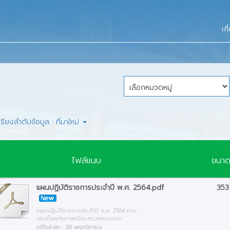
ข้อมูลการบิน
ผลสำรวจความพึงพอใ
ท่าอากาศยานในสังกัด
อากาศยาน
ร์
ข้อมูลเผยแพร่
เก
คลังความรู้ด้านการบิน
ท่าอากาศยานภายใต้กา
สหกรณ์ออมทรัพย์การบินพลเรือน
กรมท่าอากาศยานที่ได้
คำแนะนำผู้โดยสาร
แบบฟอร์ม
จำกัด (สอบพ.)
เป็นสนามบินศุลกากร
ดชอบ
ตารางการบิน
สมาคมสโมสรกรมการบินพลเรือน
ข้อมูลกายภาพท่าอากา
คณะกรรมการสมาคม
าอากาศยาน
เกาะติดข่าวการบิน
การจัดการความรู้ (Knowledge
ค่าธรรมเนียมท่าอากา
เกี่ยวกับสโมสร
Management)
ศูนย์ข้อมูลข่าวสาร ก
เรียงลำดับข้อมูล : ที่มาใหม่
โครงการที่สำคัญ
ปฏิทินและกิจกรรม
คู่มือประชาชน
แผนยุทธศาสตร์
รายงานผลสำรวจความ
เว็บไซต์ท่าอากาศยาน
ผู้รับบริการ
ข่าวสาร
มาตรการอำนวยความสะดวกและลด
าร
ไฟล์แนบ
แผนปฏิบัติราชการ
การประเมินส่วนราชการตามมาตรการ
ขนาด
ภาระแก่ประชาชน (การไม่เรียกสำเนา
สิ่งแวดล้อม
ปรับปรุงประสิทธิภาพในการปฏิบัติ
รายงานข้อร้องเรียน
ติดต่อสมาคม
เอกสารที่ทางราชการออกให้จาก
ราชการ
แผน/รายงานผลการใช้จ่ายงบประมาณ
ประจำปี 2554
ประชาชน)
แผนปฏิบัติราชการประจำปี พ.ศ. 2564.pdf
353
และความคืบหน้า
การพัฒนาคุณภาพการบริหารจัดการ
ประจำปี 2555
Virtual Library
ภาครัฐ (PMQA)
มติ ครม. ที่เกี่ยวข้อง
แผนปฏิบัติราชการประจำปี พ.ศ. 2564 ตาม
ประเด็นยุทธศาสตร์กระทรวงคมนาคม
ประจำปี 2556
ปี 2560
เว็บบอร์ด
วิ
แก้ไขล่าสุด : 26 พฤศจิกายน