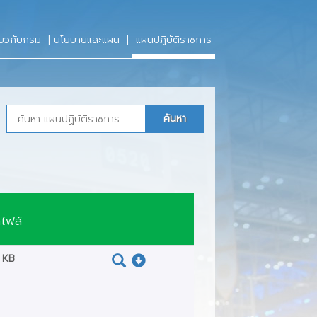
จ
กรมท่า
ี่ยวกับกรม
|
นโยบายและแผน
|
แผนปฏิบัติราชการ
รบริหารของ
รับการ ประกาศ
สมัครสมาชิก
กู้เงิน
ศยาน
เพิ่ม-ลด ทุนเรือนหุ้น
ศยาน
รมท่าอากาศยาน
ขอลาออกจากการเป็นสมาชิก
พึงพอใจของ
อื่นๆ
ไฟล์
 KB
สัยทัศน์/ภารกิจ