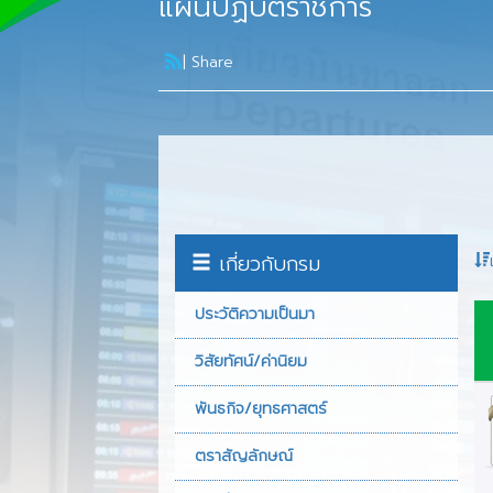
แผนปฏิบัติราชการ
วิสัยทัศน์/ค่านิยม
พันธกิจ/ยุทธศาสต
|
Share
ตราสัญลักษณ์
หน้าที่ความรับผิ
โครงสร้างกรมท่
ผู้บริหาร
เกี่ยวกับกรม
นโยบายและแผน
ประวัติความเป็นมา
พัฒนาระบบราชก
วิสัยทัศน์/ค่านิยม
ต้นทุนผลผลิต
พันธกิจ/ยุทธศาสตร์
รายงานประจำปี
ตราสัญลักษณ์
เงินทุนหมุนเวียน