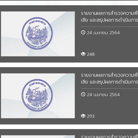
พระราชบัญญัติการอำนวยความ
้อง
สะดวกในการพิจารณาอนุญาตของทาง
ประจำปี 2557
ปี 2561
แผ
ข้
รายงานผลการสำรวจความพึงพอ
ราชการ พ.ศ. 2558
ป
บ
กาศยาน
เสีย และสรุปผลการดำเนินการเ
ปี 2562
ปร
นโยบายการกำกับดูแลองค์การที่ดี
ระ
ข้
กร
าสตร์ระยะยาว และ
(OG)
24 เมษายน 2564
ปี 2563
ทุ
ทุ
จำปี
ปร
ข้
กร
การเพิ่มประสิทธิภาพขององค์กร
ปี 2564
ปร
โค
บ
ประจำเดือน
ภา
กรมท่าอากาศยาน
248
ข้
แผ
ป
ปี 2565
กา
ข้
ข้
บ
ภา
กองคลัง
ปีงบประมาณ 2563
ทุ
กร
ทุ
ปร
แผ
ป
ป
ข้
กร
กา
รายงานผลการสำรวจความพึงพอ
ปีงบประมาณ 2562
วั
โค
ทุ
ป
เสีย และสรุปผลการดำเนินการเ
ทั
ข้
ปร
ปีงบประมาณ 2561
ข้
โค
บ
กร
ป
24 เมษายน 2564
ภา
กร
แผ
ข้
ข้
ข้
วั
กร
ทุ
บ
293
โค
ทั
วั
โค
ข้
กา
ภา
ทั
ทุ
ป
แผ
รายงานผลการสำรวจความพึงพอ
ข้