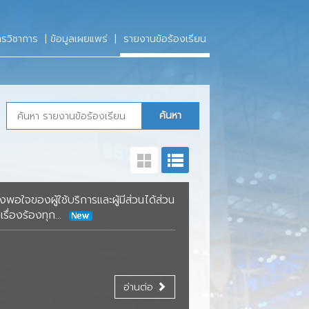
จ
กรมท่า
ารวิชาการ
|
ข้อมูลเผยแพร่
|
รายงานข้อร้องเรียน
รบริหารของ
รับการ ประกาศ
สมัครสมาชิก
กู้เงิน
ศยาน
เพิ่ม-ลด ทุนเรือนหุ้น
ศยาน
รมท่าอากาศยาน
ขอลาออกจากการเป็นสมาชิก
พึงพอใจของ
อื่นๆ
ใจของผู้ใช้บริการและผู้มีส่วนได้ส่วน
รื่องร้องทุก...
อ่านต่อ
สัยทัศน์/ภารกิจ