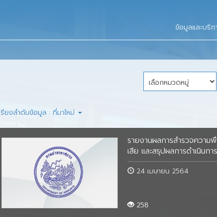
ข้อมูลการบิน
ผลสำรวจความพึงพอใ
ท่าอากาศยานในสังกัด
อากาศยาน
ร์
ข้อมูลเผยแพร่
ข้อมูลและบริก
คลังความรู้ด้านการบิน
ท่าอากาศยานภายใต้กา
สหกรณ์ออมทรัพย์การบินพลเรือน
กรมท่าอากาศยานที่ได้
คำแนะนำผู้โดยสาร
แบบฟอร์ม
จำกัด (สอบพ.)
เป็นสนามบินศุลกากร
ดชอบ
ตารางการบิน
สมาคมสโมสรกรมการบินพลเรือน
ข้อมูลกายภาพท่าอากา
คณะกรรมการสมาคม
าอากาศยาน
เกาะติดข่าวการบิน
การจัดการความรู้ (Knowledge
ค่าธรรมเนียมท่าอากา
เกี่ยวกับสโมสร
Management)
ศูนย์ข้อมูลข่าวสาร ก
เรียงลำดับข้อมูล : ที่มาใหม่
โครงการที่สำคัญ
ปฏิทินและกิจกรรม
คู่มือประชาชน
แผนยุทธศาสตร์
รายงานผลสำรวจความ
เว็บไซต์ท่าอากาศยาน
รายงานผลการสำรวจความพึงพอ
ผู้รับบริการ
ข่าวสาร
มาตรการอำนวยความสะดวกและลด
าร
แผนปฏิบัติราชการ
การประเมินส่วนราชการตามมาตรการ
เสีย และสรุปผลการดำเนินการเ
ภาระแก่ประชาชน (การไม่เรียกสำเนา
สิ่งแวดล้อม
ปรับปรุงประสิทธิภาพในการปฏิบัติ
รายงานข้อร้องเรียน
ติดต่อสมาคม
เอกสารที่ทางราชการออกให้จาก
ราชการ
แผน/รายงานผลการใช้จ่ายงบประมาณ
ประจำปี 2554
24 เมษายน 2564
ประชาชน)
และความคืบหน้า
การพัฒนาคุณภาพการบริหารจัดการ
ประจำปี 2555
Virtual Library
ภาครัฐ (PMQA)
มติ ครม. ที่เกี่ยวข้อง
258
ประจำปี 2556
ปี 2560
เว็บบอร์ด
วิ