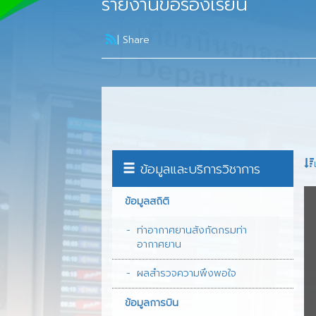
รายงานข้อร้องเรียน
วิสัยทัศน์/ค่านิยม
พันธกิจ/ยุทธศาสต
|
Share
ตราสัญลักษณ์
หน้าที่ความรับผิ
โครงสร้างกรมท่
ผู้บริหาร
ข้อมูลและบริการวิชาการ
นโยบายและแผน
ข้อมูลสถิติ
พัฒนาระบบราชก
ท่าอากาศยานสังกัดกรมท่า
ต้นทุนผลผลิต
อากาศยาน
รายงานประจำปี
ผลสำรวจความพึงพอใจ
เงินทุนหมุนเวียน
ข้อมูลการบิน