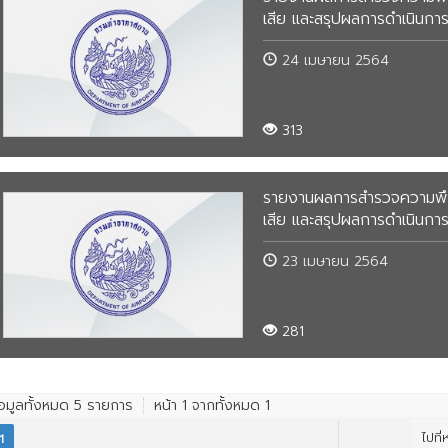
ภา
กร
โค
เสีย และสรุปผลการดำเนินการเ
นโ
โค
แผ
วั
ข้
24 เมษายน 2564
กา
กา
โค
ทั
กร
นโ
ป
กา
โค
วั
313
กฎ
นโ
ป
ทั
เว
กา
กา
นโ
ป
โค
รายงานผลการสำรวจความพึงพอ
สถ
นโ
เสีย และสรุปผลการดำเนินการเ
กา
นโ
กา
กฎ
นโ
ป
เว
กา
23 เมษายน 2564
กฎ
นโ
นโ
สถ
เว
กฎ
กา
281
ปร
สถ
เว
นโ
กร
ปร
สถ
กฎ
แผ
กร
เว
้อมูลทั้งหมด
5
รายการ
หน้า
1
จากทั้งหมด
1
ไปที่
1
แผ
สถ