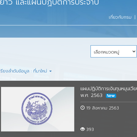
าว และแผนปฏิบัติการประจำปี
ข้อมูลการบิน
ผลสำรวจความพึงพอใ
ท่าอากาศยานในสังกัด
อากาศยาน
ร์
ข้อมูลเผยแพร่
เกี่ยวกับกรม
|
คลังความรู้ด้านการบิน
ท่าอากาศยานภายใต้กา
สหกรณ์ออมทรัพย์การบินพลเรือน
กรมท่าอากาศยานที่ได้
คำแนะนำผู้โดยสาร
แบบฟอร์ม
จำกัด (สอบพ.)
เป็นสนามบินศุลกากร
ดชอบ
ตารางการบิน
สมาคมสโมสรกรมการบินพลเรือน
ข้อมูลกายภาพท่าอากา
คณะกรรมการสมาคม
าอากาศยาน
เกาะติดข่าวการบิน
การจัดการความรู้ (Knowledge
ค่าธรรมเนียมท่าอากา
เกี่ยวกับสโมสร
Management)
ศูนย์ข้อมูลข่าวสาร ก
เรียงลำดับข้อมูล : ที่มาใหม่
โครงการที่สำคัญ
ปฏิทินและกิจกรรม
คู่มือประชาชน
แผนยุทธศาสตร์
รายงานผลสำรวจความ
เว็บไซต์ท่าอากาศยาน
แผนปฏิบัติการเงินทุนหมุนเ
ผู้รับบริการ
ข่าวสาร
มาตรการอำนวยความสะดวกและลด
าร
แผนปฏิบัติราชการ
การประเมินส่วนราชการตามมาตรการ
พ.ศ. 2563
ภาระแก่ประชาชน (การไม่เรียกสำเนา
สิ่งแวดล้อม
ปรับปรุงประสิทธิภาพในการปฏิบัติ
รายงานข้อร้องเรียน
ติดต่อสมาคม
เอกสารที่ทางราชการออกให้จาก
ราชการ
แผน/รายงานผลการใช้จ่ายงบประมาณ
ประจำปี 2554
19 สิงหาคม 2563
ประชาชน)
และความคืบหน้า
การพัฒนาคุณภาพการบริหารจัดการ
ประจำปี 2555
Virtual Library
ภาครัฐ (PMQA)
มติ ครม. ที่เกี่ยวข้อง
393
ประจำปี 2556
ปี 2560
เว็บบอร์ด
วิ