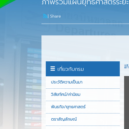
ภาพรวมแผนยุทธศาสตร์ระยะย
วิสัยทัศน์/ค่านิยม
พันธกิจ/ยุทธศาสต
|
Share
ตราสัญลักษณ์
หน้าที่ความรับผิ
โครงสร้างกรมท่
ผู้บริหาร
เกี่ยวกับกรม
นโยบายและแผน
ประวัติความเป็นมา
พัฒนาระบบราชก
วิสัยทัศน์/ค่านิยม
ต้นทุนผลผลิต
พันธกิจ/ยุทธศาสตร์
รายงานประจำปี
ตราสัญลักษณ์
เงินทุนหมุนเวียน