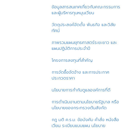
ข้อมูลสารสนเทศเกี่ยวกับคณะกรรมการ
และผู้บริหารทุนหมุนเวียน
วัตถุประสงค์จัดตั้ง พันธกิจ และวิสัย
ทัศน์
ภาพรวมแผนยุทธศาสตร์ระยะยาว และ
แผนปฏิบัติการประจำปี
โครงการลงทุนที่สำคัญ
การจัดซื้อจัดจ้าง และการประกาศ
ประกวดราคา
นโยบายการกำกับดูแลองค์การที่ดี
การดำเนินงานตามนโยบายรัฐบาล หรือ
นโยบายของกระทรวงต้นสังกัด
กฎ มติ ค.ร.ม. ข้อบังคับ คำสั่ง หนังสือ
เวียน ระเบียบแบบแผน นโยบาย