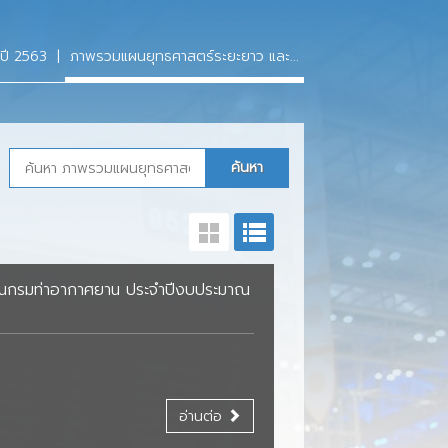
จ
กรมท่า
ปี 2563
|
ภาพรวมแผนยุทธศาสตร์ระยะยาว และ...
รบริหารของ
รับการ ประกาศ
สมัครสมาชิก
กู้เงิน
ศยาน
เพิ่ม-ลด ทุนเรือนหุ้น
ศยาน
รมท่าอากาศยาน
ขอลาออกจากการเป็นสมาชิก
พึงพอใจของ
อื่นๆ
วียนกรมท่าอากาศยาน ประจำปีงบประมาณ
อ่านต่อ
สัยทัศน์/ภารกิจ