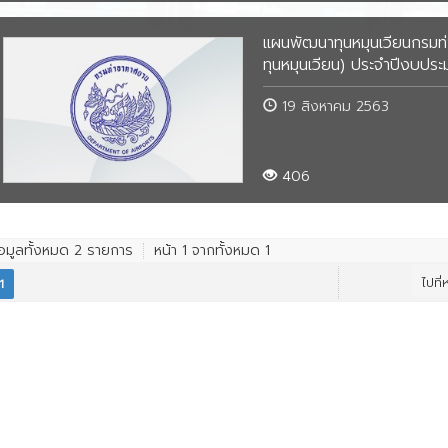
พระราชบัญญัติการอำนวยความ
้อง
สะดวกในการพิจารณาอนุญาตของทาง
ประจำปี 2557
ปี 2561
แผ
ข้
แผนพัฒนาทุนหมุนเวียนกรมท
ราชการ พ.ศ. 2558
ป
บ
กาศยาน
ทุนหมุนเวียน) ประจำปีงบป
ปี 2562
ปร
นโยบายการกำกับดูแลองค์การที่ดี
ระ
ข้
กร
าสตร์ระยะยาว และ
(OG)
19 สิงหาคม 2563
ปี 2563
ทุ
ทุ
จำปี
ปร
ข้
กร
การเพิ่มประสิทธิภาพขององค์กร
ปี 2564
ปร
โค
บ
ประจำเดือน
ภา
กรมท่าอากาศยาน
406
ข้
แผ
ป
ปี 2565
กา
ข้
ข้
บ
ภา
กองคลัง
ปีงบประมาณ 2563
ทุ
กร
ทุ
ปร
แผ
ป
ป
ข้
กร
กา
้อมูลทั้งหมด
2
รายการ
หน้า
ปีงบประมาณ 2562
1
จากทั้งหมด
1
วั
โค
ทุ
ป
ทั
ข้
ปร
ไปที่
1
ปีงบประมาณ 2561
ข้
โค
บ
กร
ป
ภา
กร
แผ
ข้
ข้
ข้
วั
กร
ทุ
บ
โค
ทั
วั
โค
ข้
กา
ภา
ทั
ทุ
ป
แผ
ข้