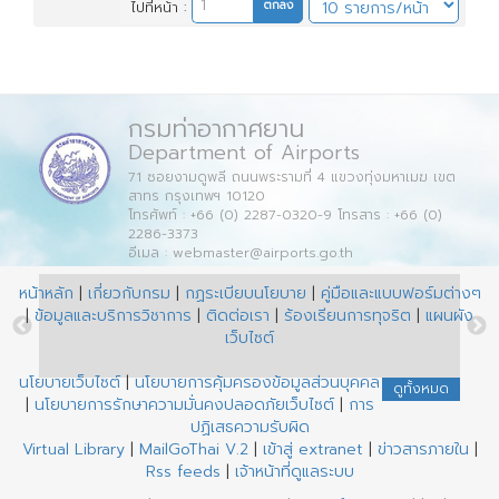
ไปที่หน้า :
กรมท่าอากาศยาน
Department of Airports
71 ซอยงามดูพลี ถนนพระรามที่ 4 แขวงทุ่งมหาเมฆ เขต
สาทร กรุงเทพฯ 10120
โทรศัพท์ : +66 (0) 2287-0320-9 โทรสาร : +66 (0)
2286-3373
อีเมล : webmaster@airports.go.th
หน้าหลัก
|
เกี่ยวกับกรม
|
กฏระเบียบนโยบาย
|
คู่มือและแบบฟอร์มต่างๆ
|
ข้อมูลและบริการวิชาการ
|
ติดต่อเรา
|
ร้องเรียนการทุจริต
|
แผนผัง
เว็บไซต์
นโยบายเว็บไซต์
|
นโยบายการคุ้มครองข้อมูลส่วนบุคคล
ดูทั้งหมด
|
นโยบายการรักษาความมั่นคงปลอดภัยเว็บไซต์
|
การ
ปฏิเสธความรับผิด
Virtual Library
|
MailGoThai V.2
|
เข้าสู่ extranet
|
ข่าวสารภายใน
|
Rss feeds
|
เจ้าหน้าที่ดูแลระบบ