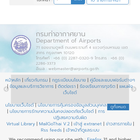
กรมท่าอากาศยาน
Department of Airports
71 ซอยงามดูพลี ถนนพระรามที่ 4 แขวงทุ่งมหาเมฆ เขต
สาทร กรุงเทพฯ 10120
โทรศัพท์ : +66 (0) 2287-0320-9 โทรสาร : +66 (0)
2286-3373
อีเมล : webmaster@airports.go.th
หน้าหลัก
|
เกี่ยวกับกรม
|
กฏระเบียบนโยบาย
|
คู่มือและแบบฟอร์มต่างๆ
|
ข้อมูลและบริการวิชาการ
|
ติดต่อเรา
|
ร้องเรียนการทุจริต
|
แผนผัง
เว็บไซต์
นโยบายเว็บไซต์
|
นโยบายการคุ้มครองข้อมูลส่วนบุคคล
ดูทั้งหมด
|
นโยบายการรักษาความมั่นคงปลอดภัยเว็บไซต์
|
การ
ปฏิเสธความรับผิด
Virtual Library
|
MailGoThai V.2
|
เข้าสู่ extranet
|
ข่าวสารภายใน
|
Rss feeds
|
เจ้าหน้าที่ดูแลระบบ
We recommend using our site with :
Firefox
31 and higher