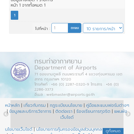
หน้า
1
จากทั้งหมด
1
1
ไปที่หน้า :
กรมท่าอากาศยาน
Department of Airports
71 ซอยงามดูพลี ถนนพระรามที่ 4 แขวงทุ่งมหาเมฆ เขต
สาทร กรุงเทพฯ 10120
โทรศัพท์ : +66 (0) 2287-0320-9 โทรสาร : +66 (0)
2286-3373
อีเมล : webmaster@airports.go.th
หน้าหลัก
|
เกี่ยวกับกรม
|
กฏระเบียบนโยบาย
|
คู่มือและแบบฟอร์มต่างๆ
|
ข้อมูลและบริการวิชาการ
|
ติดต่อเรา
|
ร้องเรียนการทุจริต
|
แผนผัง
เว็บไซต์
นโยบายเว็บไซต์
|
นโยบายการคุ้มครองข้อมูลส่วนบุคคล
ดูทั้งหมด