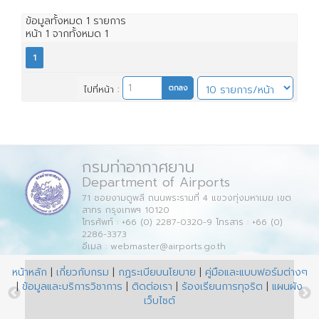
ข้อมูลทั้งหมด
1
รายการ
หน้า
1
จากทั้งหมด
1
1
ไปที่หน้า :
กรมท่าอากาศยาน
Department of Airports
71 ซอยงามดูพลี ถนนพระรามที่ 4 แขวงทุ่งมหาเมฆ เขต
สาทร กรุงเทพฯ 10120
โทรศัพท์ : +66 (0) 2287-0320-9 โทรสาร : +66 (0)
2286-3373
อีเมล : webmaster@airports.go.th
หน้าหลัก
|
เกี่ยวกับกรม
|
กฏระเบียบนโยบาย
|
คู่มือและแบบฟอร์มต่างๆ
|
ข้อมูลและบริการวิชาการ
|
ติดต่อเรา
|
ร้องเรียนการทุจริต
|
แผนผัง
เว็บไซต์