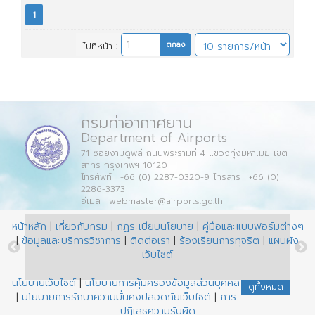
1
ไปที่หน้า :
กรมท่าอากาศยาน
Department of Airports
71 ซอยงามดูพลี ถนนพระรามที่ 4 แขวงทุ่งมหาเมฆ เขต
สาทร กรุงเทพฯ 10120
โทรศัพท์ : +66 (0) 2287-0320-9 โทรสาร : +66 (0)
2286-3373
อีเมล : webmaster@airports.go.th
หน้าหลัก
|
เกี่ยวกับกรม
|
กฏระเบียบนโยบาย
|
คู่มือและแบบฟอร์มต่างๆ
|
ข้อมูลและบริการวิชาการ
|
ติดต่อเรา
|
ร้องเรียนการทุจริต
|
แผนผัง
เว็บไซต์
นโยบายเว็บไซต์
|
นโยบายการคุ้มครองข้อมูลส่วนบุคคล
ดูทั้งหมด
|
นโยบายการรักษาความมั่นคงปลอดภัยเว็บไซต์
|
การ
ปฏิเสธความรับผิด