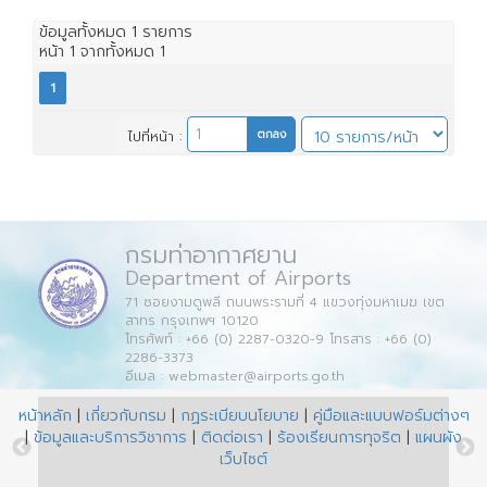
ข้อมูลทั้งหมด
1
รายการ
หน้า
1
จากทั้งหมด
1
1
ไปที่หน้า :
กรมท่าอากาศยาน
Department of Airports
71 ซอยงามดูพลี ถนนพระรามที่ 4 แขวงทุ่งมหาเมฆ เขต
สาทร กรุงเทพฯ 10120
โทรศัพท์ : +66 (0) 2287-0320-9 โทรสาร : +66 (0)
2286-3373
อีเมล : webmaster@airports.go.th
หน้าหลัก
|
เกี่ยวกับกรม
|
กฏระเบียบนโยบาย
|
คู่มือและแบบฟอร์มต่างๆ
|
ข้อมูลและบริการวิชาการ
|
ติดต่อเรา
|
ร้องเรียนการทุจริต
|
แผนผัง
เว็บไซต์